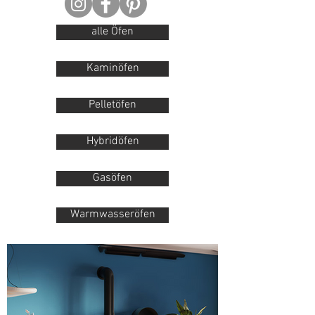
alle Öfen
Kaminöfen
Pelletöfen
Hybridöfen
Gasöfen
Warmwasseröfen