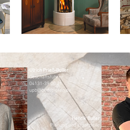
Ulrich Prieß-Buller
Geschäftsführer
04131-39 00 21
upb@buller-ofen.de
Henrik Buller
Planung und Ersatzteile