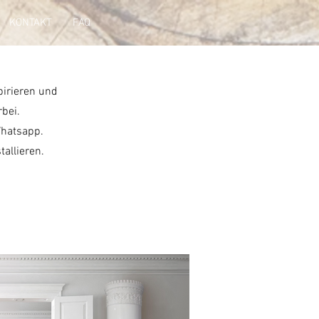
KONTAKT
FAQ
pirieren und
rbei.
Whatsapp.
allieren.