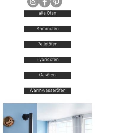
alle Öfen
Kaminöfen
Pelletöfen
Hybridöfen
Gasöfen
Warmwasseröfen