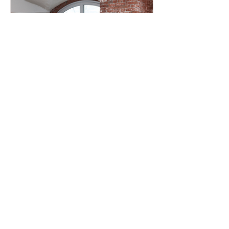
Kaminofen kaufen – worauf
sollte man wirklich achten?
Ulrich Prieß-Buller
Henrik Buller